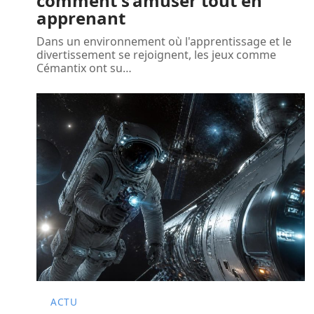
comment s’amuser tout en
apprenant
Dans un environnement où l'apprentissage et le
divertissement se rejoignent, les jeux comme
Cémantix ont su
…
ACTU