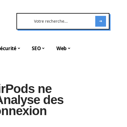
écurité
SEO
Web
irPods ne
Analyse des
onnexion