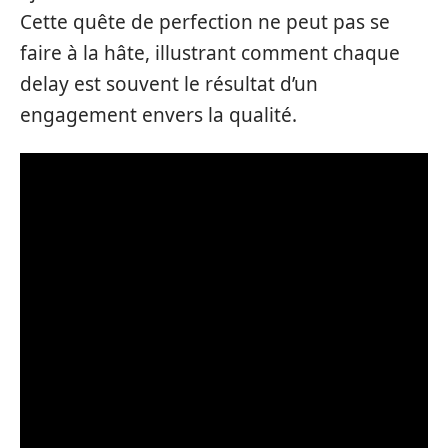
Cette quête de perfection ne peut pas se
faire à la hâte, illustrant comment chaque
delay est souvent le résultat d’un
engagement envers la qualité.