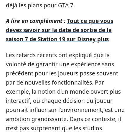
déjà les plans pour GTA 7.
A lire en complément :
Tout ce que vous
devez savoir sur la date de sortie de la
saison 7 de Station 19 sur Disney plus
Les retards récents ont expliqué que la
volonté de garantir une expérience sans
précédent pour les joueurs passe souvent
par de nouvelles fonctionnalités. Par
exemple, la notion d’un monde ouvert plus
interactif, où chaque décision du joueur
pourrait influer sur l’environnement, est une
ambition grandissante. Dans ce contexte, il
n’est pas surprenant que les studios