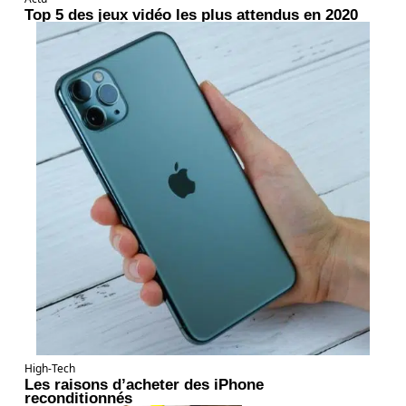
Top 5 des jeux vidéo les plus attendus en 2020
High-Tech
Les raisons d’acheter des iPhone
reconditionnés