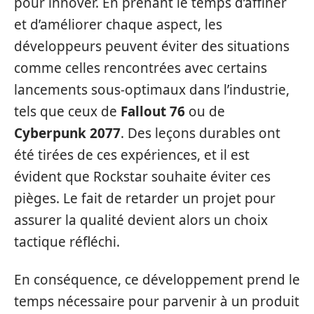
pour innover. En prenant le temps d’affiner
et d’améliorer chaque aspect, les
développeurs peuvent éviter des situations
comme celles rencontrées avec certains
lancements sous-optimaux dans l’industrie,
tels que ceux de
Fallout 76
ou de
Cyberpunk 2077
. Des leçons durables ont
été tirées de ces expériences, et il est
évident que Rockstar souhaite éviter ces
pièges. Le fait de retarder un projet pour
assurer la qualité devient alors un choix
tactique réfléchi.
En conséquence, ce développement prend le
temps nécessaire pour parvenir à un produit