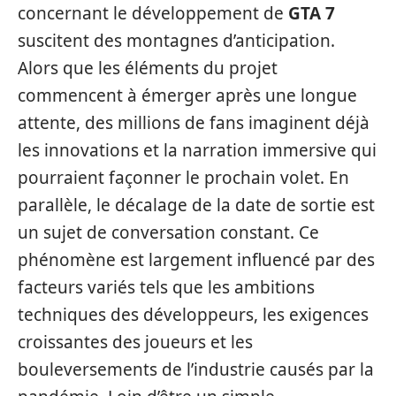
concernant le développement de
GTA 7
suscitent des montagnes d’anticipation.
Alors que les éléments du projet
commencent à émerger après une longue
attente, des millions de fans imaginent déjà
les innovations et la narration immersive qui
pourraient façonner le prochain volet. En
parallèle, le décalage de la date de sortie est
un sujet de conversation constant. Ce
phénomène est largement influencé par des
facteurs variés tels que les ambitions
techniques des développeurs, les exigences
croissantes des joueurs et les
bouleversements de l’industrie causés par la