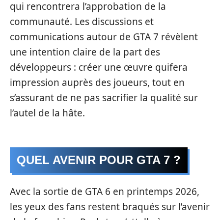
qui rencontrera l’approbation de la
communauté. Les discussions et
communications autour de GTA 7 révèlent
une intention claire de la part des
développeurs : créer une œuvre quifera
impression auprès des joueurs, tout en
s’assurant de ne pas sacrifier la qualité sur
l’autel de la hâte.
QUEL AVENIR POUR GTA 7 ?
Avec la sortie de GTA 6 en printemps 2026,
les yeux des fans restent braqués sur l’avenir