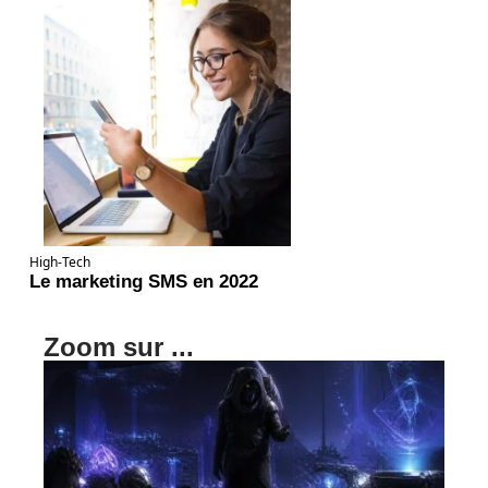
High-Tech
Le marketing SMS en 2022
Zoom sur ...