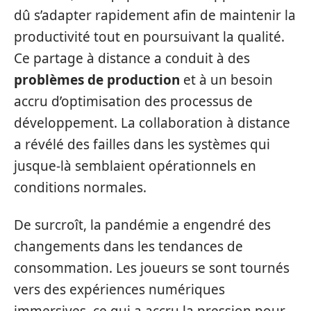
dû s’adapter rapidement afin de maintenir la
productivité tout en poursuivant la qualité.
Ce partage à distance a conduit à des
problèmes de production
et à un besoin
accru d’optimisation des processus de
développement. La collaboration à distance
a révélé des failles dans les systèmes qui
jusque-là semblaient opérationnels en
conditions normales.
De surcroît, la pandémie a engendré des
changements dans les tendances de
consommation. Les joueurs se sont tournés
vers des expériences numériques
immersives, ce qui a accru la pression pour