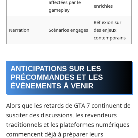
affectées par le
enrichies
gameplay
Réflexion sur
Narration
Scénarios engagés
des enjeux
contemporains
ANTICIPATIONS SUR LES
PRÉCOMMANDES ET LES
ÉVÉNEMENTS À VENIR
Alors que les retards de GTA 7 continuent de
susciter des discussions, les revendeurs
traditionnels et les plateformes numériques
commencent déjà à préparer leurs