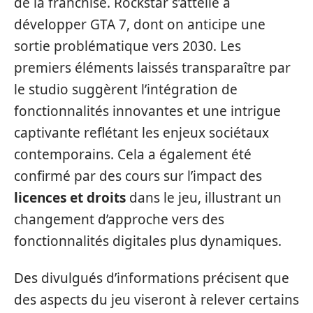
de la franchise. Rockstar s’attelle à
développer GTA 7, dont on anticipe une
sortie problématique vers 2030. Les
premiers éléments laissés transparaître par
le studio suggèrent l’intégration de
fonctionnalités innovantes et une intrigue
captivante reflétant les enjeux sociétaux
contemporains. Cela a également été
confirmé par des cours sur l’impact des
licences et droits
dans le jeu, illustrant un
changement d’approche vers des
fonctionnalités digitales plus dynamiques.
Des divulgués d’informations précisent que
des aspects du jeu viseront à relever certains