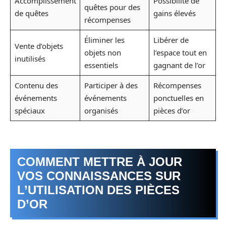
Accomplissement
Possibilité de
quêtes pour des
de quêtes
gains élevés
récompenses
Éliminer les
Libérer de
Vente d’objets
objets non
l’espace tout en
inutilisés
essentiels
gagnant de l’or
Contenu des
Participer à des
Récompenses
événements
événements
ponctuelles en
spéciaux
organisés
pièces d’or
COMMENT METTRE À JOUR
VOS CONNAISSANCES SUR
L’UTILISATION DES PIÈCES
D’OR