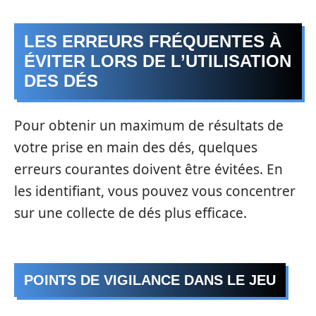
LES ERREURS FRÉQUENTES À
ÉVITER LORS DE L’UTILISATION
DES DÉS
Pour obtenir un maximum de résultats de
votre prise en main des dés, quelques
erreurs courantes doivent être évitées. En
les identifiant, vous pouvez vous concentrer
sur une collecte de dés plus efficace.
POINTS DE VIGILANCE DANS LE JEU