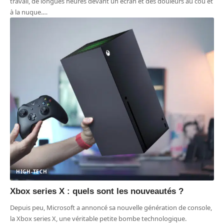
travail, de longues heures devant un écran et des douleurs au cou et
à la nuque.
…
HIGH-TECH
Xbox series X : quels sont les nouveautés ?
Depuis peu, Microsoft a annoncé sa nouvelle génération de console,
la Xbox series X, une véritable petite bombe technologique.