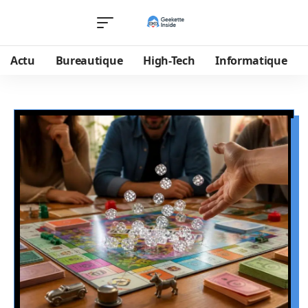
Actu
Bureautique
High-Tech
Informatique