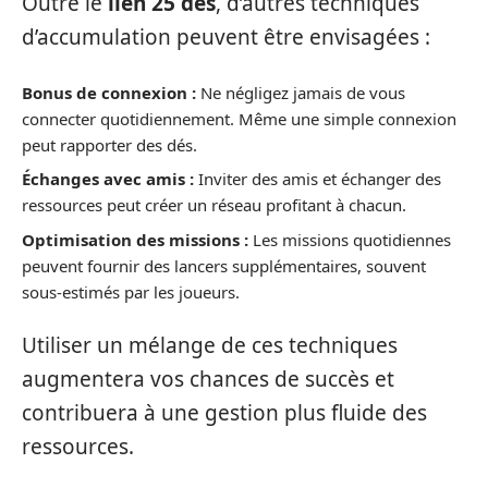
Outre le
lien 25 dés
, d’autres techniques
d’accumulation peuvent être envisagées :
Bonus de connexion :
Ne négligez jamais de vous
connecter quotidiennement. Même une simple connexion
peut rapporter des dés.
Échanges avec amis :
Inviter des amis et échanger des
ressources peut créer un réseau profitant à chacun.
Optimisation des missions :
Les missions quotidiennes
peuvent fournir des lancers supplémentaires, souvent
sous-estimés par les joueurs.
Utiliser un mélange de ces techniques
augmentera vos chances de succès et
contribuera à une gestion plus fluide des
ressources.