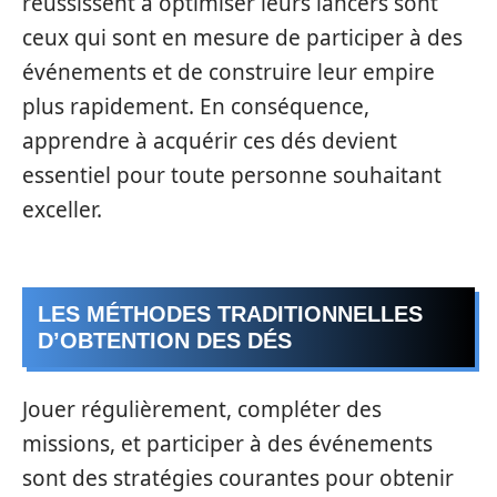
réussissent à optimiser leurs lancers sont
ceux qui sont en mesure de participer à des
événements et de construire leur empire
plus rapidement. En conséquence,
apprendre à acquérir ces dés devient
essentiel pour toute personne souhaitant
exceller.
LES MÉTHODES TRADITIONNELLES
D’OBTENTION DES DÉS
Jouer régulièrement, compléter des
missions, et participer à des événements
sont des stratégies courantes pour obtenir