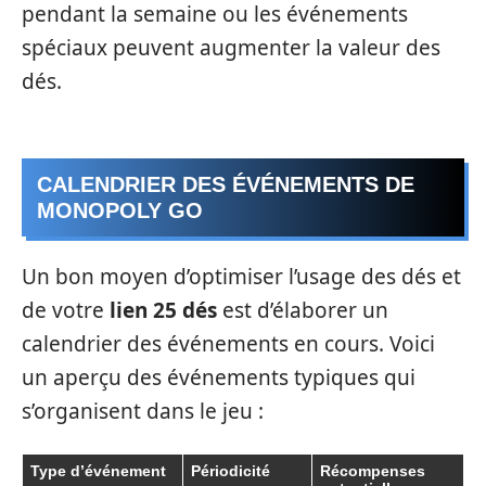
pendant la semaine ou les événements
spéciaux peuvent augmenter la valeur des
dés.
CALENDRIER DES ÉVÉNEMENTS DE
MONOPOLY GO
Un bon moyen d’optimiser l’usage des dés et
de votre
lien 25 dés
est d’élaborer un
calendrier des événements en cours. Voici
un aperçu des événements typiques qui
s’organisent dans le jeu :
Type d’événement
Périodicité
Récompenses