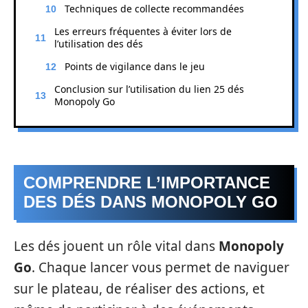
Techniques de collecte recommandées
Les erreurs fréquentes à éviter lors de
l’utilisation des dés
Points de vigilance dans le jeu
Conclusion sur l’utilisation du lien 25 dés
Monopoly Go
COMPRENDRE L’IMPORTANCE
DES DÉS DANS MONOPOLY GO
Les dés jouent un rôle vital dans
Monopoly
Go
. Chaque lancer vous permet de naviguer
sur le plateau, de réaliser des actions, et