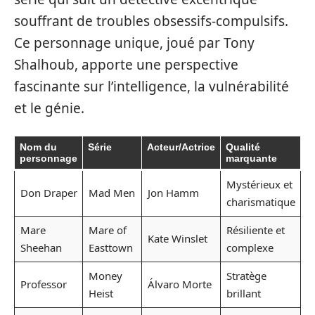
souffrant de troubles obsessifs-compulsifs.
Ce personnage unique, joué par Tony
Shalhoub, apporte une perspective
fascinante sur l’intelligence, la vulnérabilité
et le génie.
Nom du
Série
Acteur/Actrice
Qualité
personnage
marquante
Mystérieux et
Don Draper
Mad Men
Jon Hamm
charismatique
Mare
Mare of
Résiliente et
Kate Winslet
Sheehan
Easttown
complexe
Money
Stratège
Professor
Álvaro Morte
Heist
brillant