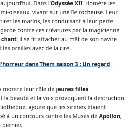
aujourd’hui. Dans l’
Odyssée XII
, Homère les
i-oiseaux, vivant sur une île rocheuse. Leur
irer les marins, les conduisant à leur perte.
n garde contre ces créatures par la magicienne
r
chant
, il se fit attacher au mât de son navire
s oreilles avec de la cire.
 l'horreur dans Them saison 3 : Un regard
s montre leur rôle de
jeunes filles
t la beauté et la voix provoquent la destruction
bliothèque, ajoute que les sirènes étaient
ipé à un concours contre les Muses de
Apollon
,
 dernier.