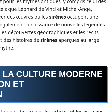
êt pour les mythes antiques, y compris celui des
 tels que Léonard de Vinci et Michel-Ange,
réer des œuvres où les
sirènes
occupent une
 également la naissance de nouvelles légendes
 les découvertes géographiques et les récits
t des histoires de
sirènes
aperçues au large
 mythe.
S LA CULTURE MODERNE
ON ET
N
inuent de fasciner les artistes et les écrivains.