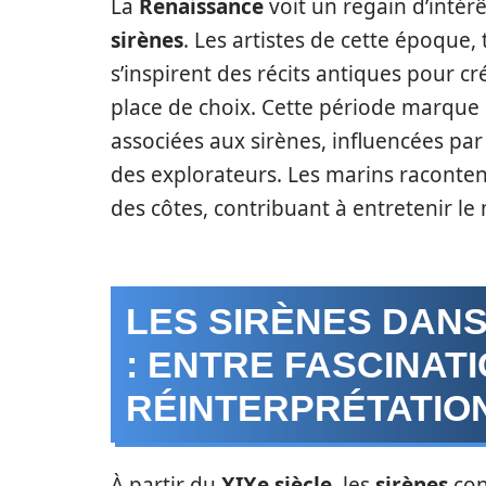
La
Renaissance
voit un regain d’intér
sirènes
. Les artistes de cette époque,
s’inspirent des récits antiques pour c
place de choix. Cette période marque
associées aux sirènes, influencées par
des explorateurs. Les marins raconten
des côtes, contribuant à entretenir le
LES SIRÈNES DAN
: ENTRE FASCINATI
RÉINTERPRÉTATIO
À partir du
XIXe siècle
, les
sirènes
cont