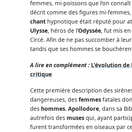
femmes, mi-poissons que l’on connaît 
décrit comme des figures mi-femmes, m
chant
hypnotique était réputé pour att
Ulysse
, héros de l’
Odyssée
, fut mis e
Circé. Afin de ne pas succomber à leu
tandis que ses hommes se bouchèrent le
A lire en complément :
L'évolution de
critique
Cette première description des sirène
dangereuses, des
femmes
fatales don
des
hommes
.
Apollodore
, dans sa Bi
autrefois des
muses
qui, ayant partic
furent transformées en oiseaux par ce