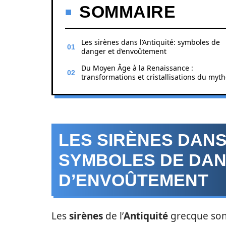
SOMMAIRE
Les sirènes dans l’Antiquité: symboles de
danger et d’envoûtement
Du Moyen Âge à la Renaissance :
transformations et cristallisations du myt
LES SIRÈNES DANS 
SYMBOLES DE DAN
D’ENVOÛTEMENT
Les
sirènes
de l’
Antiquité
grecque sont