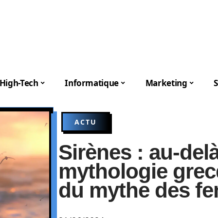
High-Tech
Informatique
Marketing
S
ACTU
Sirènes : au-delà
mythologie grecq
du mythe des f