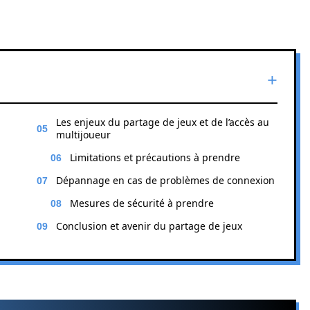
Les enjeux du partage de jeux et de l’accès au
multijoueur
Limitations et précautions à prendre
Dépannage en cas de problèmes de connexion
Mesures de sécurité à prendre
Conclusion et avenir du partage de jeux