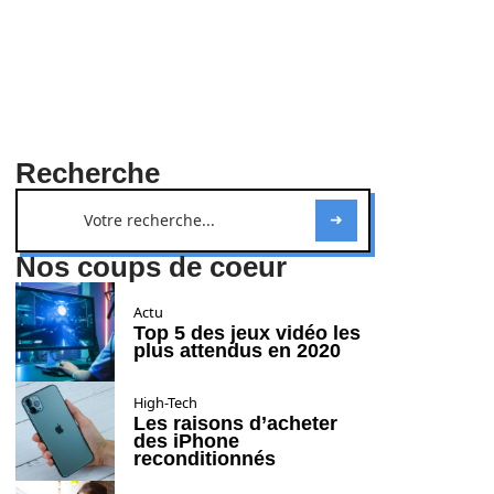
Recherche
Nos coups de coeur
Actu
Top 5 des jeux vidéo les
plus attendus en 2020
High-Tech
Les raisons d’acheter
des iPhone
reconditionnés