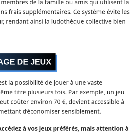
 membres de la famille ou amis qui utilisent la
s frais supplémentaires. Ce système évite les
 rendant ainsi la ludothèque collective bien
AGE DE JEUX
st la possibilité de jouer à une vaste
ême titre plusieurs fois. Par exemple, un jeu
peut coûter environ 70 €, devient accessible à
ermettant d’économiser sensiblement.
ccédez à vos jeux préférés, mais attention à