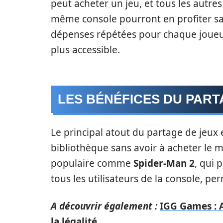
peut acheter un jeu, et tous les autres
même console pourront en profiter san
dépenses répétées pour chaque joueur,
plus accessible.
LES BÉNÉFICES DU PART
Le principal atout du partage de jeux e
bibliothèque sans avoir à acheter le m
populaire comme
Spider-Man 2
, qui 
tous les utilisateurs de la console, p
A découvrir également :
IGG Games : A
la légalité