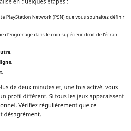
alisé en quelques étapes :
te PlayStation Network (PSN) que vous souhaitez définir
ne d’engrenage dans le coin supérieur droit de l’écran
utre
.
ligne
.
x.
lus de deux minutes et, une fois activé, vous
un profil différent. Si tous les jeux apparaissent
ionnel. Vérifiez régulièrement que ce
out désagrément.