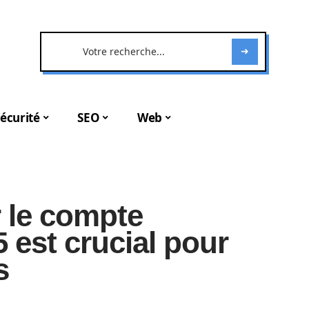
écurité
SEO
Web
r le compte
5 est crucial pour
s