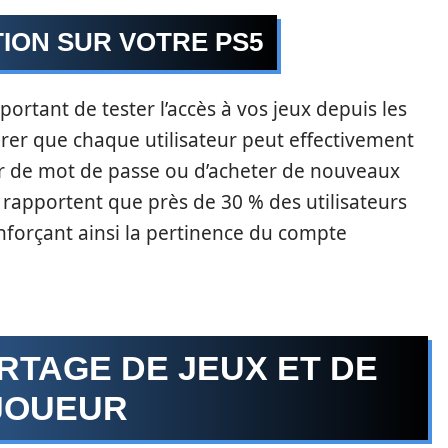
TION SUR VOTRE PS5
important de tester l’accès à vos jeux depuis les
rer que chaque utilisateur peut effectivement
isir de mot de passe ou d’acheter de nouveaux
rapportent que près de 30 % des utilisateurs
enforçant ainsi la pertinence du compte
RTAGE DE JEUX ET DE
IJOUEUR