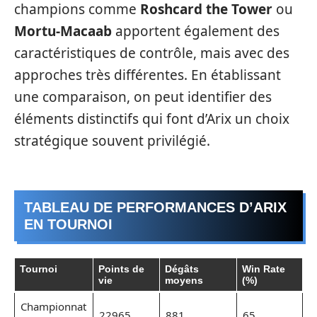
champions comme
Roshcard the Tower
ou
Mortu-Macaab
apportent également des
caractéristiques de contrôle, mais avec des
approches très différentes. En établissant
une comparaison, on peut identifier des
éléments distinctifs qui font d’Arix un choix
stratégique souvent privilégié.
TABLEAU DE PERFORMANCES D’ARIX
EN TOURNOI
Tournoi
Points de
Dégâts
Win Rate
vie
moyens
(%)
Championnat
22965
881
65