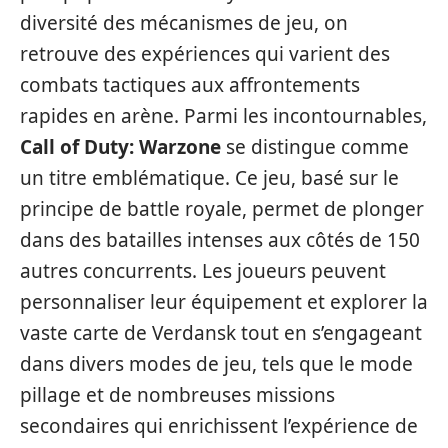
diversité des mécanismes de jeu, on
retrouve des expériences qui varient des
combats tactiques aux affrontements
rapides en arène. Parmi les incontournables,
Call of Duty: Warzone
se distingue comme
un titre emblématique. Ce jeu, basé sur le
principe de battle royale, permet de plonger
dans des batailles intenses aux côtés de 150
autres concurrents. Les joueurs peuvent
personnaliser leur équipement et explorer la
vaste carte de Verdansk tout en s’engageant
dans divers modes de jeu, tels que le mode
pillage et de nombreuses missions
secondaires qui enrichissent l’expérience de