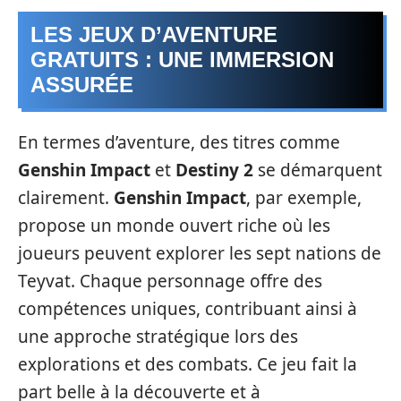
LES JEUX D’AVENTURE
GRATUITS : UNE IMMERSION
ASSURÉE
En termes d’aventure, des titres comme
Genshin Impact
et
Destiny 2
se démarquent
clairement.
Genshin Impact
, par exemple,
propose un monde ouvert riche où les
joueurs peuvent explorer les sept nations de
Teyvat. Chaque personnage offre des
compétences uniques, contribuant ainsi à
une approche stratégique lors des
explorations et des combats. Ce jeu fait la
part belle à la découverte et à