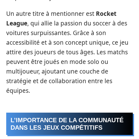
Un autre titre à mentionner est
Rocket
League
, qui allie la passion du soccer à des
voitures surpuissantes. Grâce à son
accessibilité et à son concept unique, ce jeu
attire des joueurs de tous âges. Les matchs
peuvent être joués en mode solo ou
multijoueur, ajoutant une couche de
stratégie et de collaboration entre les
équipes.
L’IMPORTANCE DE LA COMMUNAUTÉ
DANS LES JEUX COMPÉTITIFS