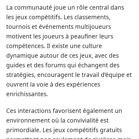
La communauté joue un rôle central dans
les jeux compétitifs. Les classements,
tournois et événements multijoueurs
motivent les joueurs à peaufiner leurs
compétences. Il existe une culture
dynamique autour de ces jeux, avec des
guides et des forums qui échangent des
stratégies, encouragent le travail d’équipe et
ouvrent la voie à des expériences
enrichissantes.
Ces interactions favorisent également un
environnement où la convivialité est
primordiale. Les jeux compétitifs gratuits