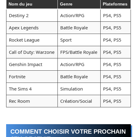
Nom du jeu
Genre
Plateformes
Destiny 2
Action/RPG
PS4, PS5
Apex Legends
Battle Royale
PS4, PS5
Rocket League
Sport
PS4, PS5
Call of Duty: Warzone
FPS/Battle Royale
PS4, PS5
Genshin Impact
Action/RPG
PS4, PS5
Fortnite
Battle Royale
PS4, PS5
The Sims 4
Simulation
PS4, PS5
Rec Room
Création/Social
PS4, PS5
COMMENT CHOISIR VOTRE PROCHAIN