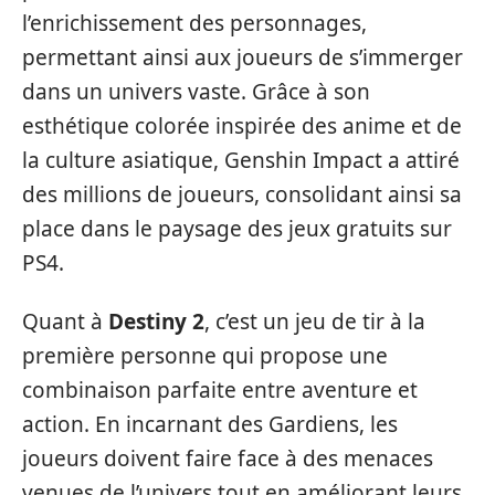
l’enrichissement des personnages,
permettant ainsi aux joueurs de s’immerger
dans un univers vaste. Grâce à son
esthétique colorée inspirée des anime et de
la culture asiatique, Genshin Impact a attiré
des millions de joueurs, consolidant ainsi sa
place dans le paysage des jeux gratuits sur
PS4.
Quant à
Destiny 2
, c’est un jeu de tir à la
première personne qui propose une
combinaison parfaite entre aventure et
action. En incarnant des Gardiens, les
joueurs doivent faire face à des menaces
venues de l’univers tout en améliorant leurs