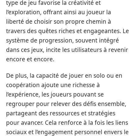
type de jeu favorise la créativité et
l’exploration, offrant ainsi au joueur la
liberté de choisir son propre chemin à
travers des quêtes riches et engageantes. Le
système de progression, souvent intégré
dans ces jeux, incite les utilisateurs à revenir
encore et encore.
De plus, la capacité de jouer en solo ou en
coopération ajoute une richesse à
l’expérience, les joueurs pouvant se
regrouper pour relever des défis ensemble,
partageant des ressources et stratégies
pour avancer. Cela renforce à la fois les liens
sociaux et l’engagement personnel envers le