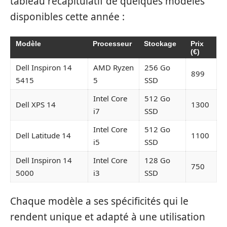
tableau récapitulatif de quelques modèles
disponibles cette année :
Modèle
Processeur
Stockage
Prix
(€)
Dell Inspiron 14
AMD Ryzen
256 Go
899
5415
5
SSD
Intel Core
512 Go
Dell XPS 14
1300
i7
SSD
Intel Core
512 Go
Dell Latitude 14
1100
i5
SSD
Dell Inspiron 14
Intel Core
128 Go
750
5000
i3
SSD
Chaque modèle a ses spécificités qui le
rendent unique et adapté à une utilisation