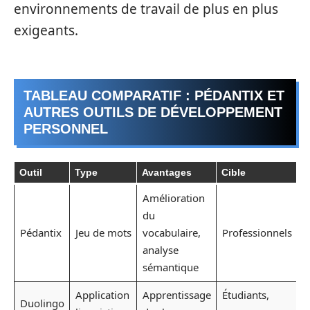
environnements de travail de plus en plus
exigeants.
TABLEAU COMPARATIF : PÉDANTIX ET
AUTRES OUTILS DE DÉVELOPPEMENT
PERSONNEL
Outil
Type
Avantages
Cible
Amélioration
du
Pédantix
Jeu de mots
vocabulaire,
Professionnels
analyse
sémantique
Application
Apprentissage
Étudiants,
Duolingo