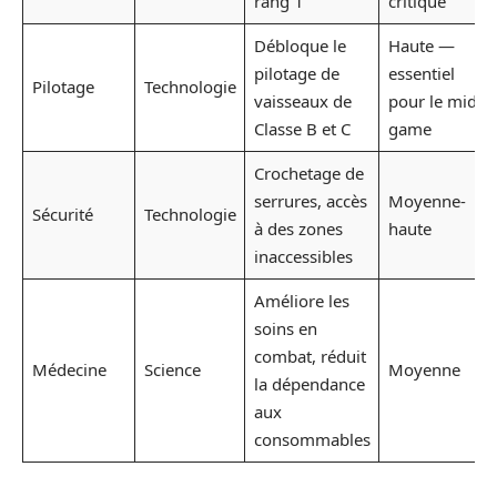
rang 1
critique
Débloque le
Haute —
pilotage de
essentiel
Pilotage
Technologie
vaisseaux de
pour le mid-
Classe B et C
game
Crochetage de
serrures, accès
Moyenne-
Sécurité
Technologie
à des zones
haute
inaccessibles
Améliore les
soins en
combat, réduit
Médecine
Science
Moyenne
la dépendance
aux
consommables