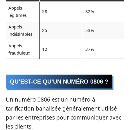
Appels
58
82%
légitimes
Appels
25
53%
indésirables
Appels
12
37%
frauduleux
QU’EST-CE QU’UN NUMÉRO 0806 ?
Un numéro 0806 est un numéro à
tarification banalisée généralement utilisé
par les entreprises pour communiquer avec
les clients.