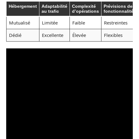
Hébergement
Adaptabilité
Complexité
Prévisions des
au trafic
d’opérations
fonctionnalités
Mutualisé
Limitée
Faible
Restreintes
Dédié
Excellente
Élevée
Flexibles