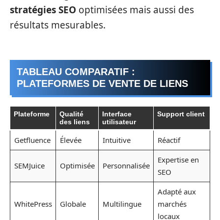
stratégies SEO
optimisées mais aussi des
résultats mesurables.
TABLEAU COMPARATIF :
PLATEFORMES DE VENTE DE LIENS
Plateforme
Qualité
Interface
Support client
des liens
utilisateur
Getfluence
Élevée
Intuitive
Réactif
Expertise en
SEMJuice
Optimisée
Personnalisée
SEO
Adapté aux
WhitePress
Globale
Multilingue
marchés
locaux