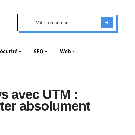
écurité
SEO
Web
ws avec UTM :
iter absolument