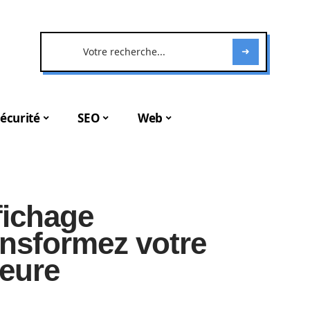
écurité
SEO
Web
fichage
ransformez votre
ieure