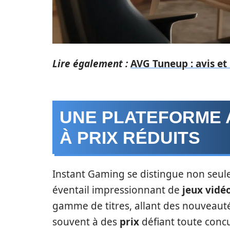
Lire également :
AVG Tuneup : avis et 
UNE PLATEFORME A
À PRIX RÉDUITS
Instant Gaming se distingue non seul
éventail impressionnant de
jeux vidé
gamme de titres, allant des nouveaut
souvent à des
prix
défiant toute conc