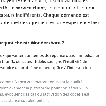
 moyenne de 4,7 sur 5, Instant Gaming est
cité
. Le
service client
, souvent décrit comme
ilisateurs indifférents. Chaque demande est
n potentiel désagrément en une expérience bien
ourquoi choisir Wondershare ?
x qui vantent un temps de réponse quasi immédiat, un
ur R., utilisateur fidèle, souligne l’intuitivité de
 pu résoudre un problème mineur grâce à l’intervention
, comme Nanca ytb, mettent en avant la qualité
ent vivement la plateforme pour son sérieux. En
es, évoquent des cas où l’activation des codes s’est
e assistance supplémentaire.