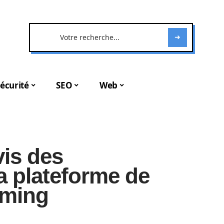
écurité
SEO
Web
vis des
la plateforme de
aming