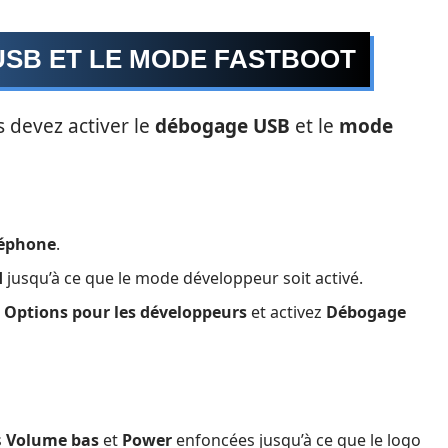
USB ET LE MODE FASTBOOT
s devez activer le
débogage USB
et le
mode
léphone
.
d
jusqu’à ce que le mode développeur soit activé.
>
Options pour les développeurs
et activez
Débogage
s
Volume bas
et
Power
enfoncées jusqu’à ce que le logo