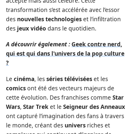
accepté mais aussi célébré. Cette
transformation s’est accélérée avec l’essor
des
nouvelles technologies
et l’infiltration
des
jeux vidéo
dans le quotidien.
A découvrir également :
Geek contre nerd,
qui est qui dans l'univers de la pop culture
?
Le
cinéma
, les
séries télévisées
et les
comics
ont été des vecteurs majeurs de
cette évolution. Des franchises comme
Star
Wars
,
Star Trek
et le
Seigneur des Anneaux
ont capturé l’imagination des fans à travers
le monde, créant des
univers
riches et